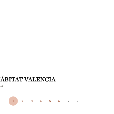
ÁBITAT VALENCIA
24
Paginación
1
2
3
4
5
6
›
»
Página actual
Página
Página
Página
Página
Página
Siguiente página
Última página