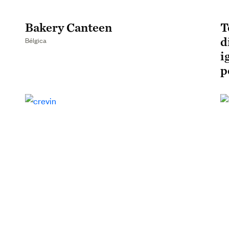
Bakery Canteen
T
d
Bélgica
i
p