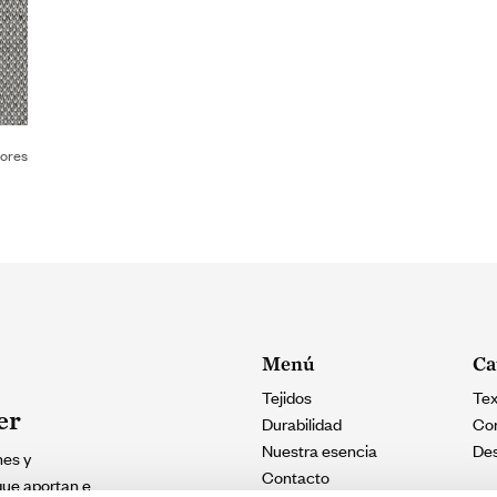
lores
Menú
Ca
Tejidos
Tex
er
Durabilidad
Con
Nuestra esencia
De
nes y
Contacto
 que aportan e