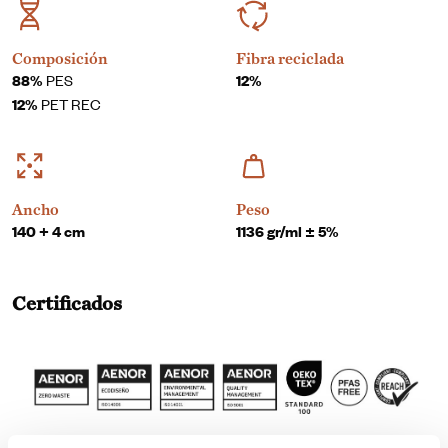
Composición
Fibra reciclada
88%
PES
12%
12%
PET REC
Ancho
Peso
140 + 4 cm
1136 gr/ml ± 5%
Certificados