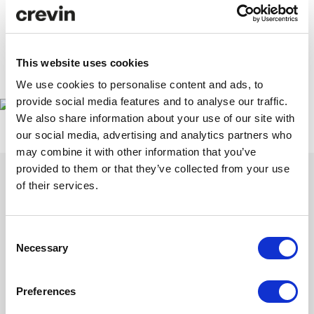
El mejor proyecto se convertirá en el “gadget” de Crevin durante
2017!
This website uses cookies
www.elisava.net
We use cookies to personalise content and ads, to
provide social media features and to analyse our traffic.
We also share information about your use of our site with
our social media, advertising and analytics partners who
may combine it with other information that you’ve
provided to them or that they’ve collected from your use
of their services.
Inspírate con nuestra newsletter
Consent
Necessary
Selection
Suscríbete para descubrir nuestras últimas colecciones y
colaboraciones. Historias de diseño y sostenibilidad que aportan e
inspiran.
Preferences