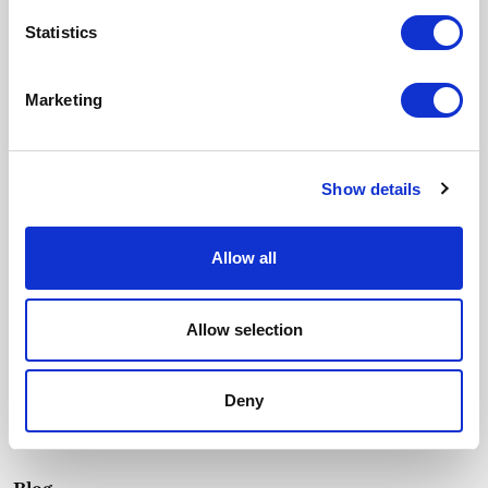
Correo electrónico
Statistics
SUSCRIBIRME
Marketing
Acepto la
Política de privacidad
y doy mi consentimiento para recibir
actualizaciones de Crevin.
Menú
Show details
Tejidos
Durabilidad
Nuestra esencia
Allow all
Contacto
Allow selection
Catálogos
Texturas
Contract Colour Book
Deny
Descargas