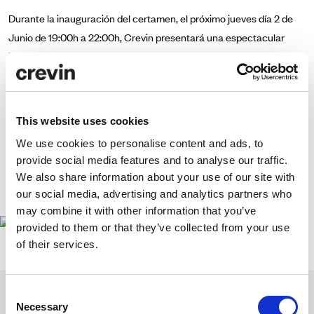
Durante la inauguración del certamen, el próximo jueves día 2 de
Junio de 19:00h a 22:00h, Crevin presentará una espectacular
instalación de arquitectura textil en el espacio exterior del edificio
Disseny HUB Barcelona, un evento distendido y abierto al público
que dará comienzo a la semana del diseño.
This website uses cookies
Fecha: 02/06/2016
We use cookies to personalise content and ads, to
Hora: 19:00 h
provide social media features and to analyse our traffic.
We also share information about your use of our site with
Lugar: Disseny HUB Barcelona
our social media, advertising and analytics partners who
may combine it with other information that you’ve
provided to them or that they’ve collected from your use
of their services.
Consent
Necessary
Selection