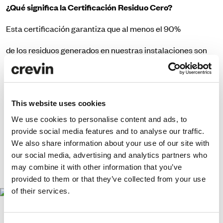
¿Qué significa la Certificación Residuo Cero?
Esta certificación garantiza que al menos el 90%
de los residuos generados en nuestras instalaciones son
reciclados o reutilizados, evitando que acaben en
vertederos y asegurando su valorización responsable.
Este logro nos impulsa a seguir innovando en procesos
This website uses cookies
sostenibles y a trabajar cada día para desarrollar tejidos
We use cookies to personalise content and ads, to
responsables con el planeta. Creemos que la industria
provide social media features and to analyse our traffic.
textil puede y debe ser parte de este cambio.
We also share information about your use of our site with
our social media, advertising and analytics partners who
https://www.aenor.com/certificacion/medio-
may combine it with other information that you’ve
ambiente/residuo-cero
provided to them or that they’ve collected from your use
of their services.