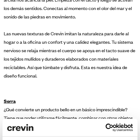
los demás sentidos. Conectas al momento con el olor del mar y el
sonido de las piedras en movimiento.
Las nuevas texturas de Crevin imitan la naturaleza para darle al
hogar o a la oficina un confort y una calidez elegantes. Tu sistema
nervioso se relaja mientras el cuerpo se apoya en el tacto suave de
los tejidos mullidos y duraderos elaborados con materiales
reciclables. Así que túmbate y disfruta. Esta es nuestra idea de
diseño funcional.
Sorra
¿Qué convierte un producto bello en un básico imprescindible?
Tiene que poder utilizarse fácilmente, combinar con otros objetos,
tener una vida útil larga y darte pequeñas dosis de alegría
duradera. Esto es lo que ofrece Sorra. Su textura única nos remite