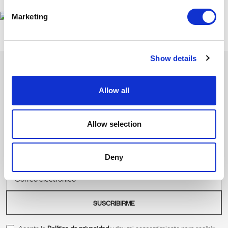
Marketing
Show details
Allow all
Inspírate con nuestra newsletter
Suscríbete para descubrir nuestras últimas colecciones y
Allow selection
colaboraciones. Historias de diseño y sostenibilidad que aportan e
inspiran.
Deny
Correo electrónico
SUSCRIBIRME
Acepto la
Política de privacidad
y doy mi consentimiento para recibir