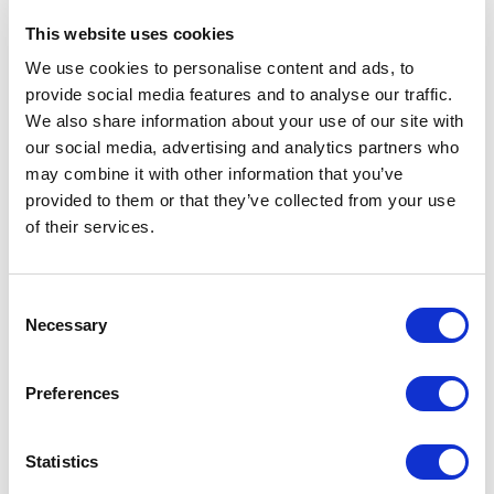
a la naturaleza, a los granos de arena y al placer táctil. Supone el
This website uses cookies
regreso de la artesanía de toda la vida, de la (im)perfección hecha
a mano y de las texturas profundas y honestas.
We use cookies to personalise content and ads, to
provide social media features and to analyse our traffic.
We also share information about your use of our site with
Granit
our social media, advertising and analytics partners who
Por fin, una textura diferente. Granulada, profunda y auténtica.
may combine it with other information that you’ve
Granit, que imita el tacto suave de la arcilla y las formas orgánicas
provided to them or that they’ve collected from your use
de los sedimentos de piedra, recupera la artesanía de la mayor
of their services.
calidad a la vez que fija un nuevo estándar de sostenibilidad. Las
fibras, recicladas al 90%, generan patrones de textura granulosa
Consent
que emergen con elegancia. Así es como estética y funcionalidad
Necessary
Selection
se conciben a la vez.
Preferences
Statistics
Descubre Granit & Sorra:
news.crevin.com