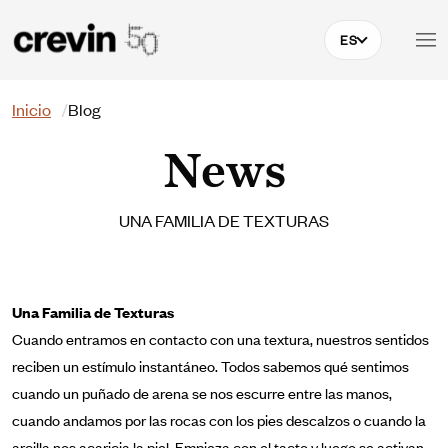
Pasar al contenido principal
ES
Buscar
Inicio
Blog
News
UNA FAMILIA DE TEXTURAS
Una Familia de Texturas
Cuando entramos en contacto con una textura, nuestros sentidos
reciben un estímulo instantáneo. Todos sabemos qué sentimos
cuando un puñado de arena se nos escurre entre las manos,
cuando andamos por las rocas con los pies descalzos o cuando la
arcilla nos acaricia la piel. Empieza con el tacto y luego se activan