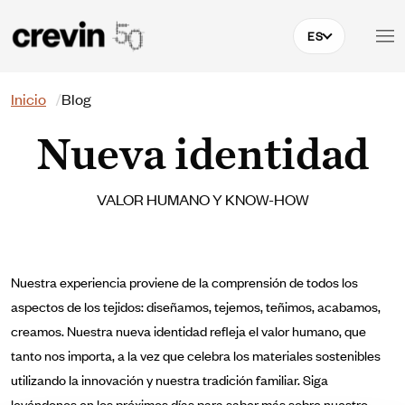
Pasar al contenido principal
ES
Buscar
Inicio
Blog
Nueva identidad
VALOR HUMANO Y KNOW-HOW
Nuestra experiencia proviene de la comprensión de todos los
aspectos de los tejidos: diseñamos, tejemos, teñimos, acabamos,
creamos. Nuestra nueva identidad refleja el valor humano, que
tanto nos importa, a la vez que celebra los materiales sostenibles
utilizando la innovación y nuestra tradición familiar. Siga
leyéndonos en los próximos días para saber más sobre nuestro