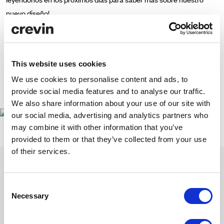
nuevo diseño!
¡Síguenos en
Instagram
!
This website uses cookies
We use cookies to personalise content and ads, to
provide social media features and to analyse our traffic.
Dirección creativa:
Clase
We also share information about your use of our site with
our social media, advertising and analytics partners who
may combine it with other information that you’ve
provided to them or that they’ve collected from your use
of their services.
Consent
Necessary
Selection
Inspírate con nuestra newsletter
Suscríbete para descubrir nuestras últimas colecciones y