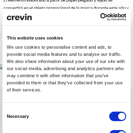
convertirá en el objeto promocional de la marca durante este año y
ha sido elegido entre más de 80 propuestas.
El jurado ha valorado especialmente la plasticidad de la pieza
This website uses cookies
generada a partir de un módulo muy simple y la gran diversidad de
matices que ésta provoca en el tejido.
We use cookies to personalise content and ads, to
provide social media features and to analyse our traffic.
www.elisava.net
We also share information about your use of our site with
our social media, advertising and analytics partners who
may combine it with other information that you’ve
provided to them or that they’ve collected from your use
of their services.
Consent
Necessary
Selection
Inspírate con nuestra newsletter
Suscríbete para descubrir nuestras últimas colecciones y