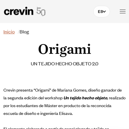
Pasar al contenido principal
ES
Buscar
Inicio
Blog
Origami
UN TEJIDO HECHO OBJETO 2.0
Crevin presenta “Origami” de Mariana Gomes, diseño ganador de
la segunda edición del workshop
Un tejido hecho objeto
, realizado
por los estudiantes de Máster en producto de la reconocida
escuela de diseño e ingeniería Elisava.
El elemento elaborado a partir de papel plegado y tejido se