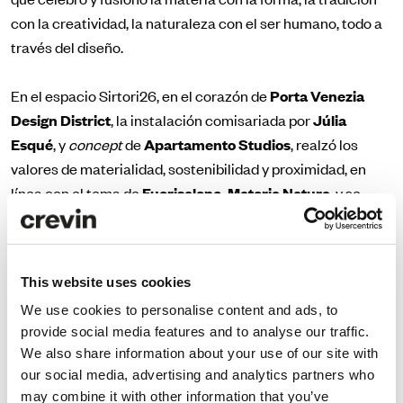
con la creatividad, la naturaleza con el ser humano, todo a
través del diseño.
En el espacio Sirtori26, en el corazón de
Porta Venezia
Design District
, la instalación comisariada por
Júlia
Esqué
, y
concept
de
Apartamento Studios
, realzó los
valores de materialidad, sostenibilidad y proximidad, en
línea con el tema de
Fuorisalone,
Materia Natura
, y se
erigió como una celebración de la vida,
Crevin participó de forma activa en la pieza central con 120
metros del tejido Velvety que representaba una gran
This website uses cookies
superficie embadurnada con barro ocre.
We use cookies to personalise content and ads, to
provide social media features and to analyse our traffic.
Inspired in Barcelona: Terra Rossa" estuvo organizado por
We also share information about your use of our site with
BCD - Barcelona Centre de
Disseny
y promovido por la
our social media, advertising and analytics partners who
Generalitat de Catalunya a través de
ACCIÓ -
Catalonia
may combine it with other information that you’ve