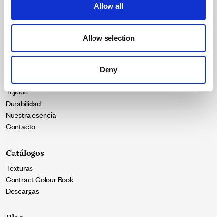
Correo electrónico
Allow all
SUSCRIBIRME
Allow selection
Acepto la
Política de privacidad
y doy mi consentimiento para recibir
actualizaciones de Crevin.
Deny
Menú
Tejidos
Durabilidad
Nuestra esencia
Contacto
Catálogos
Texturas
Contract Colour Book
Descargas