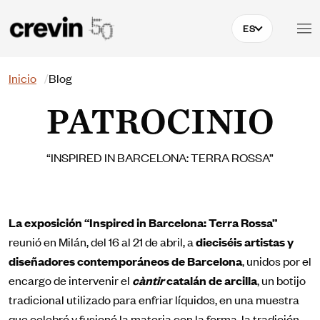
Pasar al contenido principal
ES
Buscar
Inicio
Blog
PATROCINIO
“INSPIRED IN BARCELONA: TERRA ROSSA”
La exposición “Inspired in Barcelona: Terra Rossa”
reunió en Milán, del 16 al 21 de abril, a
dieciséis artistas y
diseñadores contemporáneos de
Barcelona
, unidos por el
encargo de intervenir el
càntir
catalán de arcilla
, un botijo
tradicional utilizado para enfriar líquidos, en una muestra
que celebró y fusionó la materia con la forma, la tradición