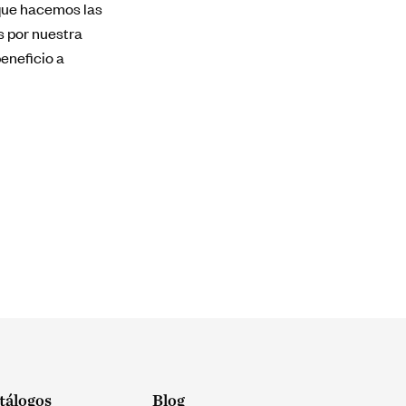
 que hacemos las
s por nuestra
eneficio a
tálogos
Blog