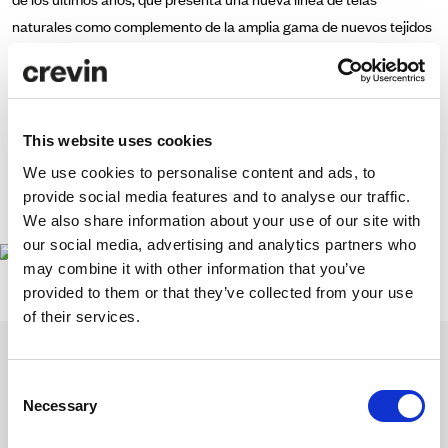
naturales como complemento de la amplia gama
de nuevos tejidos
que este año apuestan decididamente por el color.
¡Esperamos su visita en el Ala Cernobbio Stand 62!
This website uses cookies
We use cookies to personalise content and ads, to
provide social media features and to analyse our traffic.
www.proposte.it
We also share information about your use of our site with
our social media, advertising and analytics partners who
may combine it with other information that you’ve
provided to them or that they’ve collected from your use
of their services.
Consent
Necessary
Selection
Inspírate con nuestra newsletter