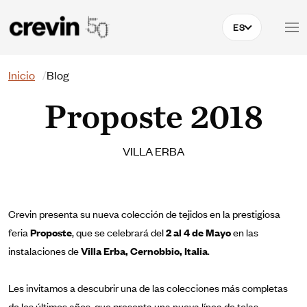
Pasar al contenido principal
ES
Buscar
Inicio
Blog
Proposte 2018
VILLA ERBA
Crevin presenta su nueva colección de tejidos en la prestigiosa
feria
Proposte
,
que se celebrará del
2 al 4 de Mayo
en las
instalaciones de
Villa Erba, Cernobbio, Italia
.
Les invitamos a descubrir una de las colecciones más completas
de los últimos años,
que presenta una nueva línea de telas