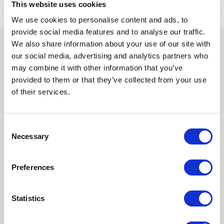
This website uses cookies
We use cookies to personalise content and ads, to
provide social media features and to analyse our traffic.
We also share information about your use of our site with
our social media, advertising and analytics partners who
may combine it with other information that you’ve
provided to them or that they’ve collected from your use
Inspírate con nuestra newsletter
of their services.
Suscríbete para descubrir nuestras últimas colecciones y
colaboraciones. Historias de diseño y sostenibilidad que aportan e
inspiran.
Consent
Necessary
Selection
Correo electrónico
Preferences
SUSCRIBIRME
Statistics
Acepto la
Política de privacidad
y doy mi consentimiento para recibir
actualizaciones de Crevin.
Menú