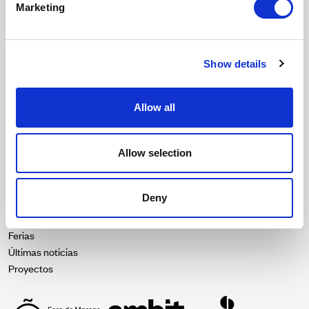
Marketing
Tejidos
Durabilidad
Nuestra esencia
Show details
Contacto
Catálogos
Allow all
Texturas
Contract Colour Book
Allow selection
Descargas
Blog
Deny
Diseñadores
Ferias
Últimas noticias
Proyectos