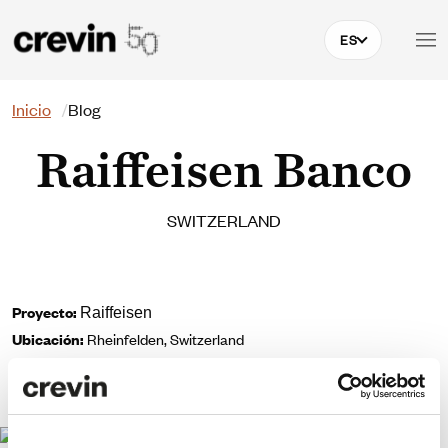
Pasar al contenido principal
ES
Buscar
Inicio
Blog
Raiffeisen Banco
SWITZERLAND
Proyecto:
Raiffeisen
Ubicación:
Rheinfelden, Switzerland
Diseño interior y realización:
Gehri Designteam