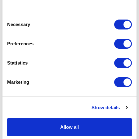
ignición y garantizar su adecuación para hoteles, oficinas,
restaurantes y espacios públicos.
Consent
Necessary
Selection
¿Qué ventajas ofrecen los tejidos FR para hospitality y
contract?
Preferences
Además de contribuir al cumplimiento normativo, los
tejidos FR actuales permiten combinar prestaciones
Statistics
técnicas y diseño. Entre sus principales ventajas destacan:
Mayor seguridad en espacios públicos.
Marketing
Cumplimiento de requisitos contract.
Amplia variedad de colores y texturas.
Durabilidad para aplicaciones intensivas.
Show details
Compatibilidad con prestaciones como fácil limpieza
o alta resistencia.
Allow all
Soluciones adecuadas para hoteles, oficinas,