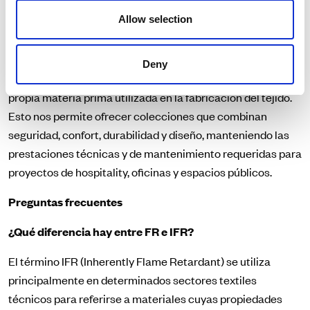
restaurantes y zonas comunes.
Allow selection
¿Cómo trabaja Crevin los tejidos ignífugos?
En Crevin desarrollamos tejidos FR para tapicería contract
Deny
cuyas prestaciones ignífugas se obtienen a través de la
propia materia prima utilizada en la fabricación del tejido.
Esto nos permite ofrecer colecciones que combinan
seguridad, confort, durabilidad y diseño, manteniendo las
prestaciones técnicas y de mantenimiento requeridas para
proyectos de hospitality, oficinas y espacios públicos.
Preguntas frecuentes
¿Qué diferencia hay entre FR e IFR?
El término IFR (Inherently Flame Retardant) se utiliza
principalmente en determinados sectores textiles
técnicos para referirse a materiales cuyas propiedades