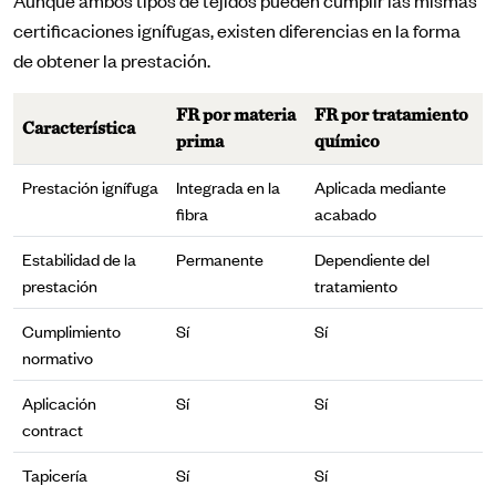
Aunque ambos tipos de tejidos pueden cumplir las mismas
certificaciones ignífugas, existen diferencias en la forma
de obtener la prestación.
FR por materia
FR por tratamiento
Característica
prima
químico
Prestación ignífuga
Integrada en la
Aplicada mediante
fibra
acabado
Estabilidad de la
Permanente
Dependiente del
prestación
tratamiento
Cumplimiento
Sí
Sí
normativo
Aplicación
Sí
Sí
contract
Tapicería
Sí
Sí