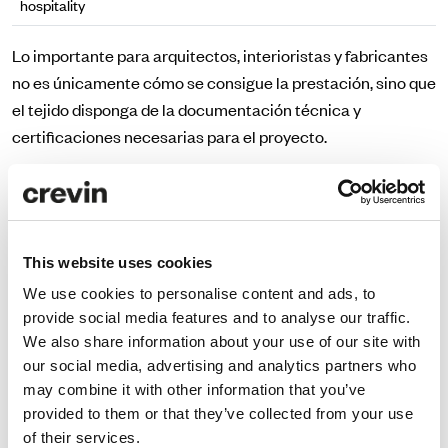
hospitality
Lo importante para arquitectos, interioristas y fabricantes
no es únicamente cómo se consigue la prestación, sino que
el tejido disponga de la documentación técnica y
certificaciones necesarias para el proyecto.
¿Qué certificaciones debe cumplir un tejido FR?
Dependiendo del país y de la aplicación final, pueden
exigirse diferentes normativas de reacción al fuego. Entre
This website uses cookies
las más habituales en proyectos contract encontramos:
We use cookies to personalise content and ads, to
EN 1021
provide social media features and to analyse our traffic.
We also share information about your use of our site with
BS 5852
our social media, advertising and analytics partners who
IMO MED para aplicaciones marítimas
may combine it with other information that you’ve
Estas certificaciones permiten verificar el
provided to them or that they’ve collected from your use
of their services.
comportamiento del tejido frente a diferentes fuentes de