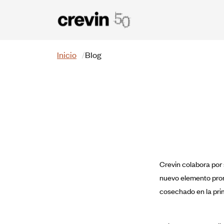
Pasar al contenido principal
Buscar
Inicio
Blog
Crevin colabora por
nuevo elemento prom
cosechado en la pri