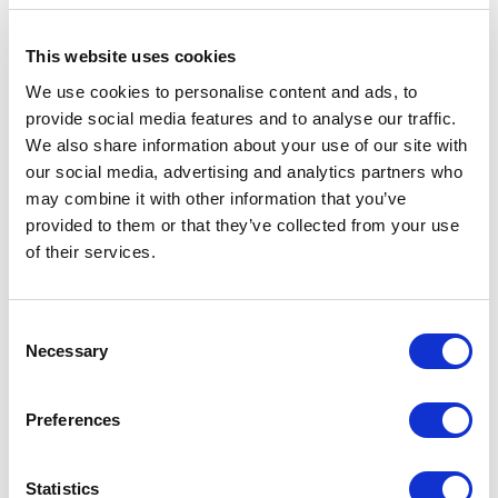
Datos de
CREDO
This website uses cookies
eficiencia
FR
We use cookies to personalise content and ads, to
provide social media features and to analyse our traffic.
Consumo
119.00
We also share information about your use of our site with
de agua
liters/m
our social media, advertising and analytics partners who
may combine it with other information that you’ve
Emisiones
4.58 kg
provided to them or that they’ve collected from your use
de CO₂
CO₂
of their services.
eq/m
Consent
Necessary
Selection
Tejido aplicado
Preferences
Statistics