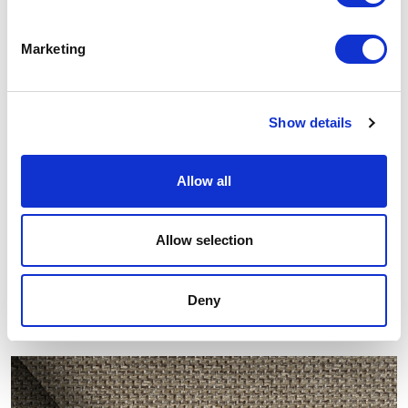
Marketing
Show details
Allow all
Allow selection
Otras muestras similares
Deny