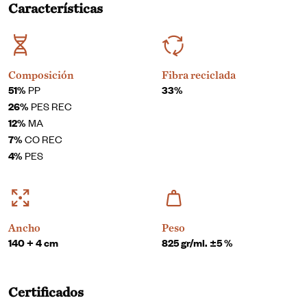
Características
Composición
Fibra reciclada
51%
PP
33%
26%
PES REC
12%
MA
7%
CO REC
4%
PES
Ancho
Peso
140 + 4 cm
825 gr/ml. ±5 %
Certificados