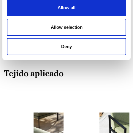
Allow all
Consumo
31.14
de agua
liters/m
Emisiones
2.15 kg
Allow selection
de CO₂
CO₂
eq/m
Deny
Tejido aplicado