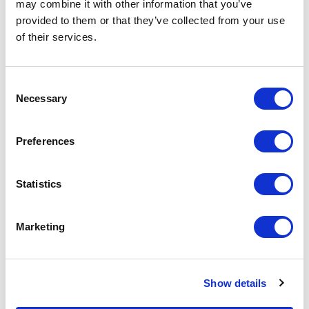
may combine it with other information that you’ve
provided to them or that they’ve collected from your use
of their services.
Especificaciones técnicas
Consent
Necessary
Selection
Cuidado y mantenimiento
Preferences
Descargas
Statistics
Comparador ACV
Marketing
ANÁLISIS ACV
Datos de
Show details
DOLCE
eficiencia