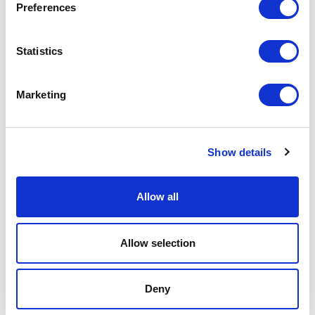
Preferences
Datos de
FIJI
eficiencia
Statistics
Consumo
49.00
de agua
liters/m
Marketing
Emisiones
3.45 kg
de CO₂
CO₂
eq/m
Show details
Allow all
Tejido aplicado
Allow selection
Deny