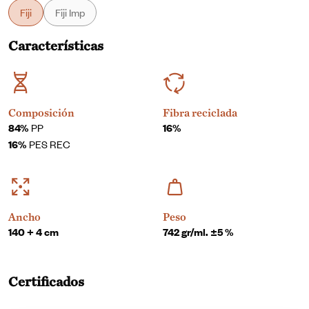
Fiji
Fiji Imp
Características
Composición
Fibra reciclada
84%
PP
16%
16%
PES REC
Ancho
Peso
140 + 4 cm
742 gr/ml. ±5 %
Certificados