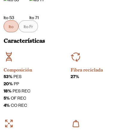
Ito 53
Ito 71
Ito
Ito Fr
Características
Composición
Fibra reciclada
53%
PES
27%
20%
PP
18%
PES REC
5%
OF REC
4%
CO REC