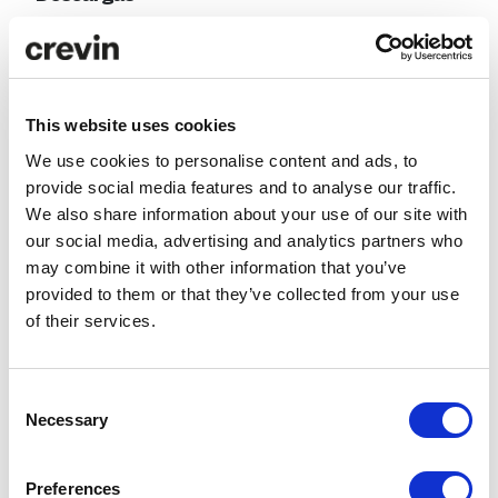
Comparador ACV
ANÁLISIS ACV
This website uses cookies
We use cookies to personalise content and ads, to
provide social media features and to analyse our traffic.
Datos de
ITO
We also share information about your use of our site with
eficiencia
our social media, advertising and analytics partners who
Consumo
115.10
may combine it with other information that you’ve
de agua
liters/m
provided to them or that they’ve collected from your use
of their services.
Emisiones
5.35 kg
de CO₂
CO₂
eq/m
Consent
Necessary
Selection
Preferences