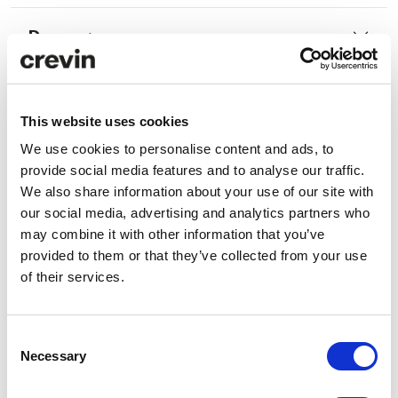
Descargas
Comparador ACV
This website uses cookies
ANÁLISIS ACV
We use cookies to personalise content and ads, to
provide social media features and to analyse our traffic.
We also share information about your use of our site with
Datos de
SORRA
our social media, advertising and analytics partners who
eficiencia
FR
may combine it with other information that you’ve
Consumo
176.80
provided to them or that they’ve collected from your use
de agua
liters/m
of their services.
Emisiones
6.13 kg
de CO₂
CO₂
Consent
eq/m
Necessary
Selection