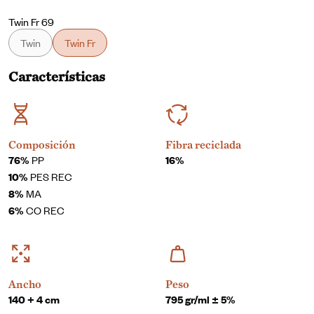
Twin Fr 69
Twin
Twin Fr
Características
Composición
Fibra reciclada
76%
PP
16%
10%
PES REC
8%
MA
6%
CO REC
Ancho
Peso
140 + 4 cm
795 gr/ml ± 5%