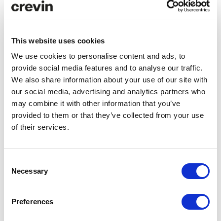
Comparador ACV
ANÁLISIS ACV
This website uses cookies
Datos de
TWIN
We use cookies to personalise content and ads, to
eficiencia
FR
provide social media features and to analyse our traffic.
We also share information about your use of our site with
Consumo
88.15
our social media, advertising and analytics partners who
de agua
liters/m
may combine it with other information that you’ve
provided to them or that they’ve collected from your use
Emisiones
3.73 kg
of their services.
de CO₂
CO₂
eq/m
Consent
Necessary
Selection
Tejido aplicado
Preferences