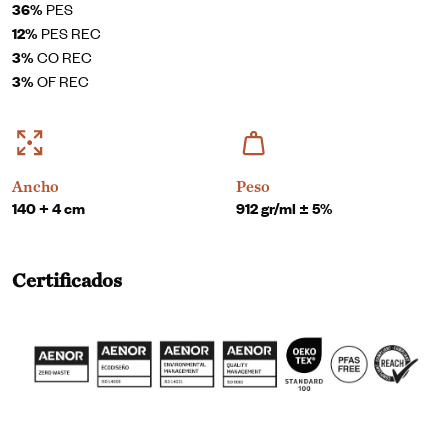
36%
PES
12%
PES REC
3%
CO REC
3%
OF REC
Ancho
Peso
140 + 4 cm
912 gr/ml ± 5%
Certificados