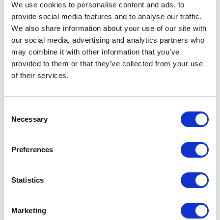
We use cookies to personalise content and ads, to
provide social media features and to analyse our traffic.
Emisiones
5.50 kg
We also share information about your use of our site with
de CO₂
CO₂
our social media, advertising and analytics partners who
eq/m
may combine it with other information that you’ve
provided to them or that they’ve collected from your use
of their services.
Tejido aplicado
Consent
Necessary
Selection
Preferences
Statistics
Marketing