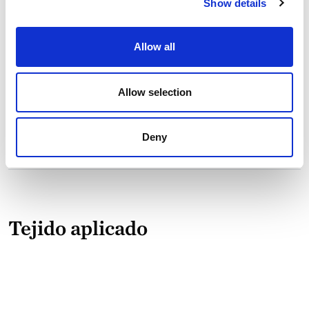
Show details
Allow all
Datos de
SAULO_IMP
eficiencia
+ Fr
Allow selection
Consumo
114.80 liters/m
de agua
Deny
Emisiones
4.46 kg CO₂
de CO₂
eq/m
Tejido aplicado