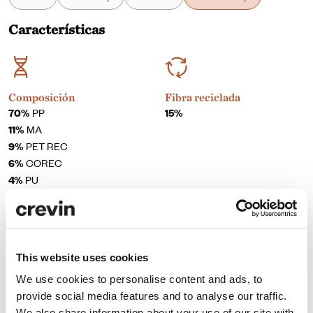
Características
Composición
Fibra reciclada
70%
PP
15%
11%
MA
9%
PET REC
6%
COREC
4%
PU
Ancho
Peso
This website uses cookies
140 + 4cm
970 gr/ml ± 5%
We use cookies to personalise content and ads, to
provide social media features and to analyse our traffic.
We also share information about your use of our site with